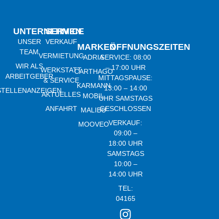
UNTERNEHMEN
SERVICE
UNSER
VERKAUF
MARKEN
ÖFFNUNGSZEITEN
TEAM
VERMIETUNG
ADRIA
SERVICE: 08:00
WIR ALS
– 17:00 UHR
WERKSTATT
CARTHAGO
ARBEITGEBER
MITTAGSPAUSE:
& SERVICE
KARMANN
13:00 – 14:00
STELLENANZEIGEN
AKTUELLES
MOBIL
UHR SAMSTAGS
ANFAHRT
GESCHLOSSEN
MALIBU
VERKAUF:
MOOVEO
09:00 –
18:00 UHR
SAMSTAGS
10:00 –
14:00 UHR
TEL:
04165
21920