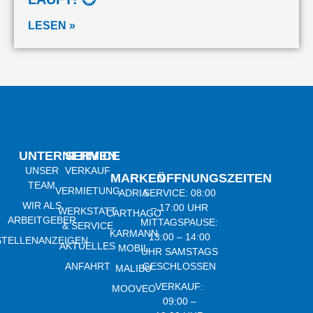
LESEN »
UNTERNEHMEN
SERVICE
UNSER
VERKAUF
MARKEN
ÖFFNUNGSZEITEN
TEAM
VERMIETUNG
ADRIA
SERVICE: 08:00
WIR ALS
– 17:00 UHR
WERKSTATT
CARTHAGO
ARBEITGEBER
MITTAGSPAUSE:
& SERVICE
KARMANN
13:00 – 14:00
STELLENANZEIGEN
AKTUELLES
MOBIL
UHR SAMSTAGS
ANFAHRT
GESCHLOSSEN
MALIBU
VERKAUF:
MOOVEO
09:00 –